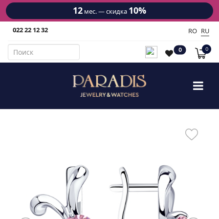
12
10%
мес. — скидка
022 22 12 32
RO
RU
0
0