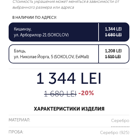
Стоимость украшения может меняться в зависимости от
выбранного размера или адреса
В НАЛИЧИИ ПО АДРЕСУ:
Кишинэу,
1,344 LEI
ул. Арборилор 21 (SOKOLOV)
1 680 LEI
Бэлць,
1,208 LEI
ул. Николае Йорга, 5 (SOKOLOV, EviMall)
1 510 LEI
1 344 LEI
1 680 LEI
-20%
ХАРАКТЕРИСТИКИ ИЗДЕЛИЯ
МАТЕРИАЛ:
Серебро
ПРОБА:
Серебро (925)