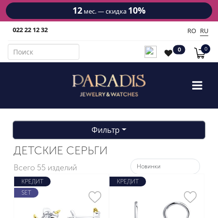
12
10%
1
мес. — скидка
022 22 12 32
RO
RU
0
0
Фильтр
ДЕТСКИЕ СЕРЬГИ
Всего
55 изделий
КРЕДИТ
КРЕДИТ
SET