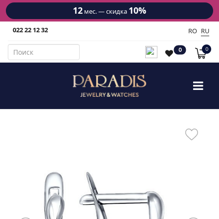
12
10%
мес. — скидка
022 22 12 32
RO
RU
0
0