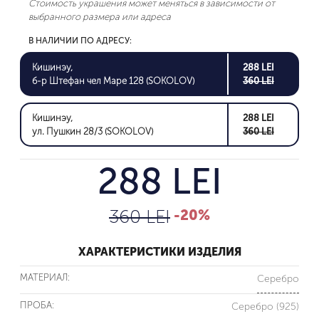
Стоимость украшения может меняться в зависимости от
выбранного размера или адреса
В НАЛИЧИИ ПО АДРЕСУ:
Кишинэу,
288 LEI
б-р Штефан чел Маре 128 (SOKOLOV)
360 LEI
Кишинэу,
288 LEI
ул. Пушкин 28/3 (SOKOLOV)
360 LEI
288 LEI
360 LEI
-20%
ХАРАКТЕРИСТИКИ ИЗДЕЛИЯ
МАТЕРИАЛ:
Серебро
ПРОБА:
Серебро (925)