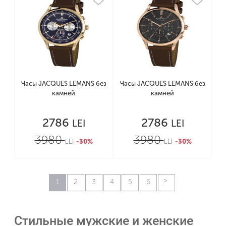
Часы JACQUES LEMANS без
Часы JACQUES LEMANS без
камней
камней
2786
2786
LEI
LEI
3980
3980
LEI
-30%
LEI
-30%
1
2
3
4
5
6
Стильные мужские и женские