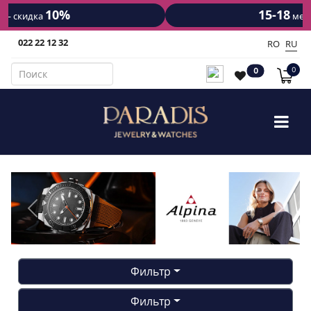
15-18
7%
мес. - скидка
022 22 12 32
RO
RU
0
0
Previous
Next
Фильтр
Фильтр