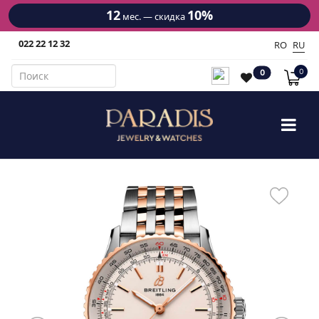
12
10%
мес. — скидка
022 22 12 32
RO
RU
0
0