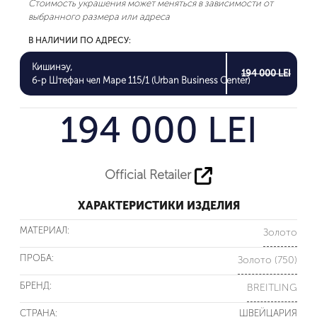
Стоимость украшения может меняться в зависимости от
выбранного размера или адреса
В НАЛИЧИИ ПО АДРЕСУ:
Кишинэу,
194 000 LEI
б-р Штефан чел Маре 115/1 (Urban Business Center)
194 000 LEI
Official Retailer
ХАРАКТЕРИСТИКИ ИЗДЕЛИЯ
МАТЕРИАЛ:
Золото
ПРОБА:
Золото (750)
БРЕНД:
BREITLING
СТРАНА:
ШВЕЙЦАРИЯ