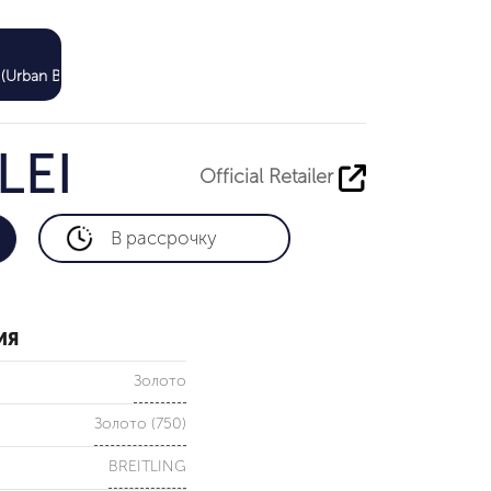
510 000 LEI
(Urban Business Center)
LEI
Official Retailer
В рассрочку
ИЯ
Золото
Золото (750)
BREITLING