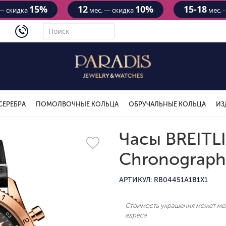
15%
12
10%
15-18
— скидка
мес. — скидка
мес. 
4434
СЕРЕБРА
ПОМОЛВОЧНЫЕ КОЛЬЦА
ОБРУЧАЛЬНЫЕ КОЛЬЦА
ИЗ
Часы BREITLI
Chronograph
АРТИКУЛ: RB04451A1B1X1
Стоимость украшения может мен
адреса