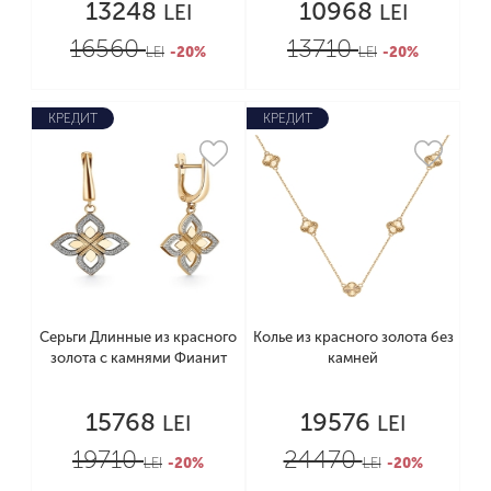
13248
10968
LEI
LEI
16560
13710
LEI
-20%
LEI
-20%
КРЕДИТ
КРЕДИТ
Серьги Длинные из красного
Колье из красного золота без
золота с камнями Фианит
камней
15768
19576
LEI
LEI
19710
24470
LEI
-20%
LEI
-20%