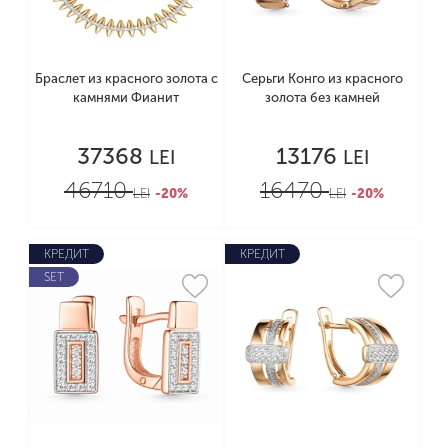
Браслет из красного золота с
Серьги Конго из красного
камнями Фианит
золота без камней
37368
13176
LEI
LEI
46710
16470
LEI
-20%
LEI
-20%
КРЕДИТ
КРЕДИТ
SET