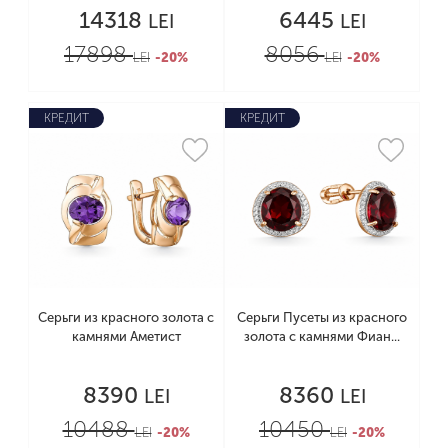
14318
6445
LEI
LEI
17898
8056
LEI
-20%
LEI
-20%
КРЕДИТ
КРЕДИТ
Серьги из красного золота с
Серьги Пусеты из красного
камнями Аметист
золота с камнями Фиан...
8390
8360
LEI
LEI
10488
10450
LEI
-20%
LEI
-20%