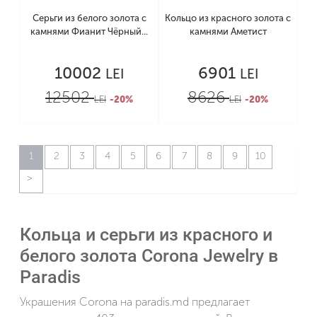
Серьги из белого золота с
Кольцо из красного золота с
камнями Фианит Чёрный...
камнями Аметист
10002
6901
LEI
LEI
12502
8626
LEI
-20%
LEI
-20%
1
2
3
4
5
6
7
8
9
10
Кольца и серьги из красного и
белого золота Corona Jewelry в
Paradis
Украшения Corona на paradis.md предлагает