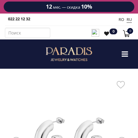
12
10%
мес. — скидка
022 22 12 32
RO
RU
0
0