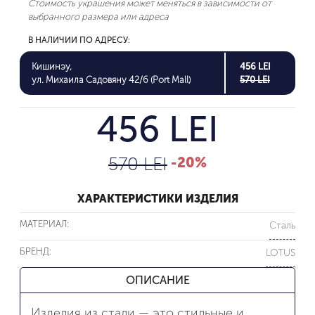
Стоимость украшения может меняться в зависимости от
выбранного размера или адреса
В НАЛИЧИИ ПО АДРЕСУ:
Кишинэу,
456 LEI
ул. Михаила Садовяну 42/6 (Port Mall)
570 LEI
456 LEI
570 LEI
-20%
ХАРАКТЕРИСТИКИ ИЗДЕЛИЯ
МАТЕРИАЛ:
Сталь
БРЕНД:
LOTUS
ОПИСАНИЕ
Изделия из стали — это стильные и