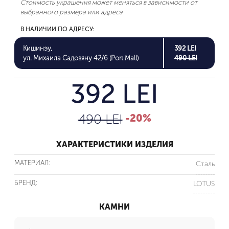
Стоимость украшения может меняться в зависимости от
выбранного размера или адреса
В НАЛИЧИИ ПО АДРЕСУ:
Кишинэу,
392 LEI
ул. Михаила Садовяну 42/6 (Port Mall)
490 LEI
392 LEI
490 LEI
-20%
ХАРАКТЕРИСТИКИ ИЗДЕЛИЯ
МАТЕРИАЛ:
Сталь
БРЕНД:
LOTUS
КАМНИ