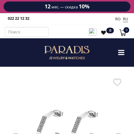
12
10%
мес. — скидка
022 22 12 32
RO
RU
0
0