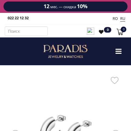
12
10%
мес. — скидка
022 22 12 32
RO
RU
0
0