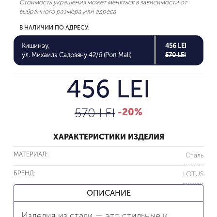
Стоимость украшения может меняться в зависимости от
выбранного размера или адреса
В НАЛИЧИИ ПО АДРЕСУ:
Кишинэу,
456 LEI
ул. Михаила Садовяну 42/6 (Port Mall)
570 LEI
456 LEI
570 LEI
-20%
ХАРАКТЕРИСТИКИ ИЗДЕЛИЯ
МАТЕРИАЛ:
Сталь
БРЕНД:
LOTUS
ОПИСАНИЕ
Изделия из стали — это стильные и