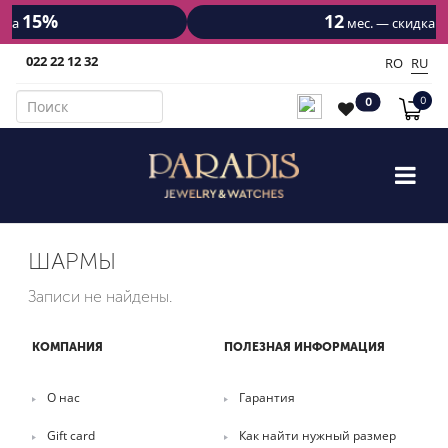
5%
12
10%
мес. — скидка
022 22 12 32
RO
RU
0
0
ШАРМЫ
Записи не найдены.
КОМПАНИЯ
ПОЛЕЗНАЯ ИНФОРМАЦИЯ
О нас
Гарантия
Gift card
Как найти нужный размер