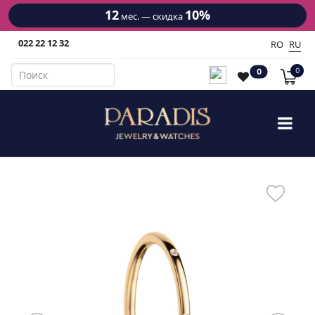
12
10%
мес. — скидка
022 22 12 32
RO
RU
0
0