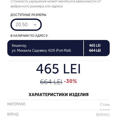
Стоимость украшения может меняться в зависимости от
выбранного размера или адреса
ДОСТУПНЫЕ РАЗМЕРЫ:
20.50
В НАЛИЧИИ ПО АДРЕСУ:
Кишинэу,
465 LEI
ул. Михаила Садовяну 42/6 (Port Mall)
664 LEI
465 LEI
664 LEI
-30%
ХАРАКТЕРИСТИКИ ИЗДЕЛИЯ
МАТЕРИАЛ:
Сталь
БРЕНД:
BERING