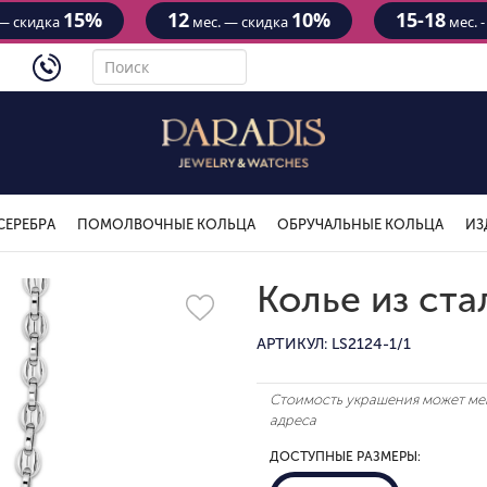
15%
12
10%
15-18
— скидка
мес. — скидка
мес. 
4434
СЕРЕБРА
ПОМОЛВОЧНЫЕ КОЛЬЦА
ОБРУЧАЛЬНЫЕ КОЛЬЦА
ИЗ
Колье из ста
АРТИКУЛ: LS2124-1/1
Стоимость украшения может мен
адреса
ДОСТУПНЫЕ РАЗМЕРЫ: