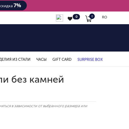
7%
- скидка
RO
0
0
ДЕЛИЯ ИЗ СТАЛИ
ЧАСЫ
GIFT CARD
SURPRISE BOX
ли без камней
яться в зависимости от выбранного размера или