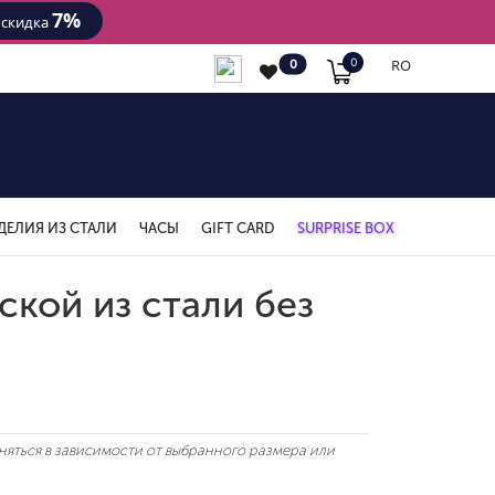
7%
- скидка
RO
0
0
ДЕЛИЯ ИЗ СТАЛИ
ЧАСЫ
GIFT CARD
SURPRISE BOX
ской из стали без
яться в зависимости от выбранного размера или