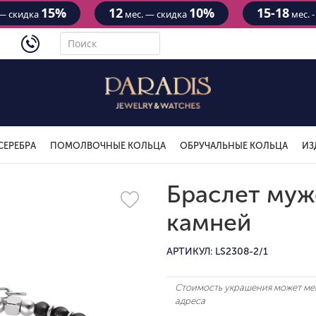
15%
12
10%
15-18
— скидка
мес. — скидка
мес. 
4434
СЕРЕБРА
ПОМОЛВОЧНЫЕ КОЛЬЦА
ОБРУЧАЛЬНЫЕ КОЛЬЦА
ИЗ
Браслет муж
камней
АРТИКУЛ: LS2308-2/1
Стоимость украшения может мен
адреса