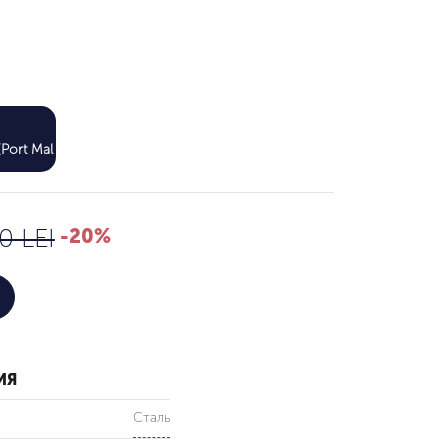
544 LEI
Port Mall)
680 LEI
0 LEI
-20%
ИЯ
Сталь