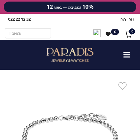
12
10%
мес. — скидка
022 22 12 32
RO
RU
0
0