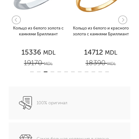
 с
Кольцо из белого золота с
Кольцо из белого и красного
камнями Бриллиант
золота с камнями Бриллиант
15336
14712
MDL
MDL
19170
18390
MDL
MDL
100% оригинал
Самая большая коллекция в стране