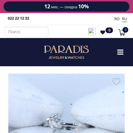
12
10%
мес. — скидка
022 22 12 32
RO
RU
0
0